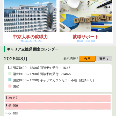
中京大学の就職力
就職サポート
「就職に力を入れている中京」の実績
進路決定までをきめ細かく支援
キャリア支援課 開室カレンダー
2026年8月
表示切替 *
□
開室(9:00～18:00) 面談予約受付 ～16:45
■
開室(9:00～17:00) 面談予約受付 ～14:45
■
開室(9:00～17:00) キャリアカウンセラー不在（面談不可）
■
閉室
1
(土) 閉室
2
(日) 閉室
3
(月) 開室