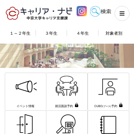
１～２年生
３年生
４年生
対象者別
イベント情報
就活面談予約
CUBO
予約
(ブース)